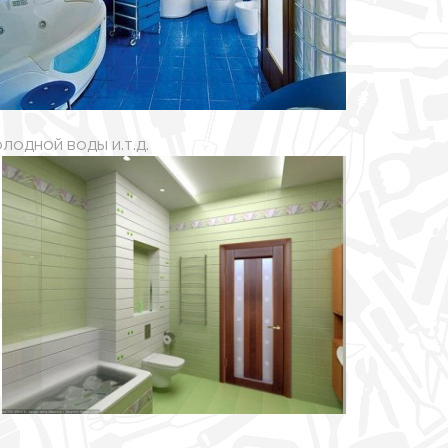
холодной воды
и.т.д.