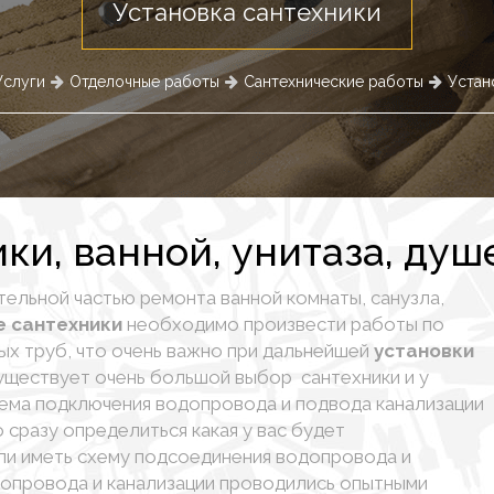
Установка сантехники
Услуги
Отделочные работы
Сантехнические работы
Устан
ки, ванной, унитаза, душ
тельной частью ремо
нта ванной комнаты, санузла,
е сантехники
необходимо произвести работы по
ых труб, что очень важно при дальнейшей
установки
существует очень большой выбор сантехники и у
хема подключения водопровода и подвода канализации
 сразу определиться какая у вас будет
 или иметь схему подсоединения водопровода и
допровода и канализации проводились опытными