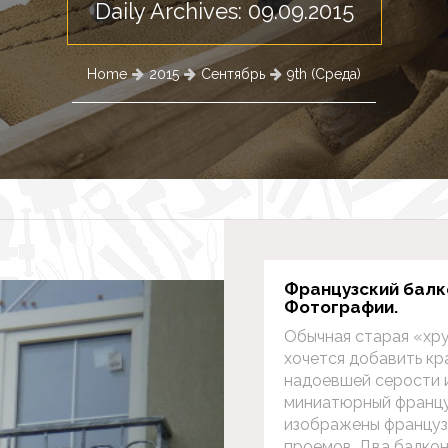
Daily Archives: 09.09.2015
Home
2015
Сентябрь
9th (Среда)
Французский балко
Фотографии.
Обычная старая «хру
хочется добавить кр
надоевшей серости 
миниатюрный францу
изображены французс
проемов. Два балкон