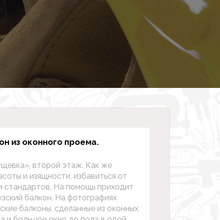
н из оконного проема.
щевка», второй этаж. Как же
асоты и изящности, избавиться от
и стандартов. На помощь приходит
зский балкон. На фотографиях
кие балконы, сделанные из оконных
а и большое окно до пола в одой